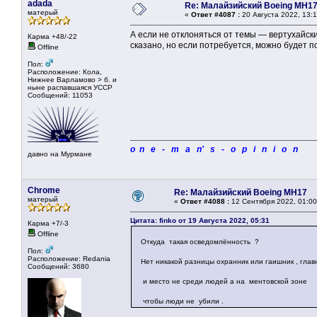
adada
Re: Малайзийский Boeing MH1
матерый
«
Ответ #4087 :
20 Августа 2022, 13:1
А если не отклоняться от темы — вертухайск
Карма +48/-22
сказано, но если потребуется, можно будет п
Offline
Пол:
Расположение: Кола,
Нижнее Варламово > б. и
ныне распавшаяся УССР
Сообщений: 11053
o n e - m a n' s - o p i n i o n
давно на Мурмане
Chrome
Re: Малайзийский Boeing MH17
матерый
«
Ответ #4088 :
12 Сентября 2022, 01:00
Цитата: finko от 19 Августа 2022, 05:31
Карма +7/-3
Offline
Откуда такая осведомлённость ?
Пол:
Расположение: Redania
Нет никакой разницы охранник или гаишник , главн
Сообщений: 3680
и место не среди людей а на ментовской зоне
чтобы люди не убили .