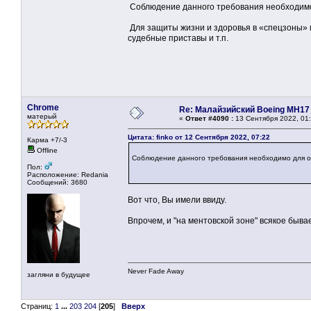
Соблюдение данного требования необходимо 
Для защиты жизни и здоровья в «спецзоны» 
судебные приставы и т.п.
Chrome
Re: Малайзийский Boeing MH17
матерый
«
Ответ #4090 :
13 Сентября 2022, 01:
Цитата: finko от 12 Сентября 2022, 07:22
Карма +7/-3
Offline
Соблюдение данного требования необходимо для об
Пол:
Расположение: Redania
Сообщений: 3680
Вот что, Вы имели ввиду.
Впрочем, и "на ментовской зоне" всякое бывае
Never Fade Away
загляни в будущее
Страниц:
1
...
203
204
[
205
]
Вверх