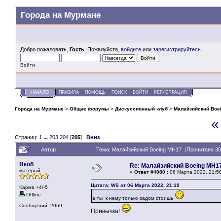
Города на Мурмане
Добро пожаловать,
Гость
. Пожалуйста,
войдите
или
зарегистрируйтесь
.
Войти
НАЧАЛО
ПРАВИЛА
ПОМОЩЬ
ПОИСК
ВОЙТИ
РЕГИСТРАЦИЯ
Города на Мурмане
>
Общие форумы
>
Дискуссионный клуб
>
Малайзийский Boe
«
Страниц:
1
...
203
204
[
205
]
Вниз
Автор
Тема: Малайзийский Boeing MH17 (Прочитано 30
Якоб
Re: Малайзийский Boeing MH1
матерый
«
Ответ #4080 :
06 Марта 2022, 21:5
Цитата: WS от 06 Марта 2022, 21:19
Карма +4/-5
Offline
а ты к нему только задом стоишь
Сообщений: 2069
Привычка!