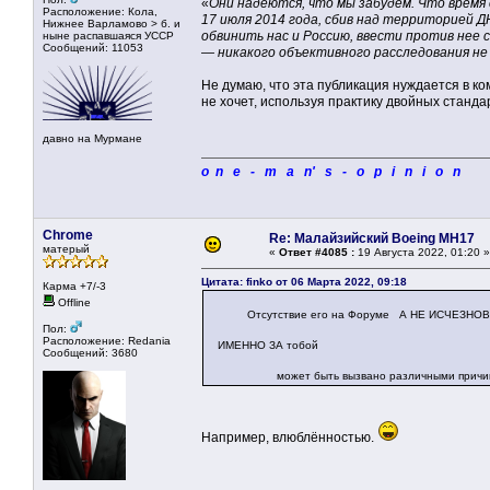
«
Они надеются, что мы забудем. Что время
Расположение: Кола,
17 июля 2014 года, сбив над территорией Д
Нижнее Варламово > б. и
обвинить нас и Россию, ввести против нее 
ныне распавшаяся УССР
Сообщений: 11053
— никакого объективного расследования не
Не думаю, что эта публикация нуждается в 
не хочет, используя практику двойных станда
давно на Мурмане
o n e - m a n' s - o p i n i o n
Chrome
Re: Малайзийский Boeing MH17
матерый
«
Ответ #4085 :
19 Августа 2022, 01:20 »
Цитата: finko от 06 Марта 2022, 09:18
Карма +7/-3
Offline
Отсутствие его на Форуме А НЕ ИСЧЕЗНОВЕН
Пол:
Расположение: Redania
ИМЕННО ЗА тобой
Сообщений: 3680
может быть вызвано различными причин
Например, влюблённостью.