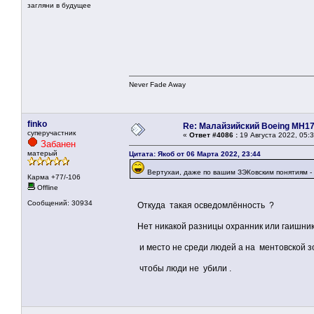
загляни в будущее
Never Fade Away
finko
Re: Малайзийский Boeing MH1
суперучастник
«
Ответ #4086 :
19 Августа 2022, 05:3
Забанен
матерый
Цитата: Якоб от 06 Марта 2022, 23:44
Вертухаи, даже по вашим ЗЭКовским понятиям - 
Карма +77/-106
Offline
Сообщений: 30934
Откуда такая осведомлённость ?
Нет никакой разницы охранник или гаишник 
и место не среди людей а на ментовской 
чтобы люди не убили .