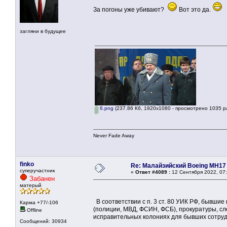
За погоны уже убивают?
Вот это да.
загляни в будущее
6.png
(237.86 Кб, 1920x1080 - просмотрено 1035 ра
Never Fade Away
finko
Re: Малайзийский Boeing MH17
суперучастник
«
Ответ #4089 :
12 Сентября 2022, 07:
Забанен
матерый
В соответствии с п. 3 ст. 80 УИК РФ, бывши
Карма +77/-106
(полиции, МВД, ФСИН, ФСБ), прокуратуры, с
Offline
исправительных колониях для бывших сотруд
Сообщений: 30934