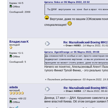
Цитата: finko от 06 Марта 2022, 22:32
Карма +4/-5
Offline
Ты ДАМ вертухаем на зоне был а врал что воен
Сообщений: 2069
Вертухаи, даже по вашим ЗЭКовским поняти
специализация!
Владислав K
Re: Малайзийский Boeing MH1
молодой
«
Ответ #4083 :
14 Марта 2022, 01:0
Цитата: AgentOrange от 06 Марта 2022, 09:08
Карма +1/-1
Да сложностей-то особых и нет, просто некоторая л
Offline
подвергает сомнению картинки - и мы их усиленно а
Сообщений: 5
принципе не может стоять ровно, даже если визуально
Ничего не понятно, Апельсиновый Агент! Лази
тупого Финко! Тупой Финко, - это реально туп
«
Последнее редактирование: 03 Апреля 2022, 19:
adada
Re: Малайзийский Boeing MH1
матерый
«
Ответ #4084 :
17 Июля 2022, 08:44
Донецк, 17 июл — ДАН. Крушение самолета 
Карма +48/-22
вине властей Киева. Об этом сегодня заявил
Offline
Пол: