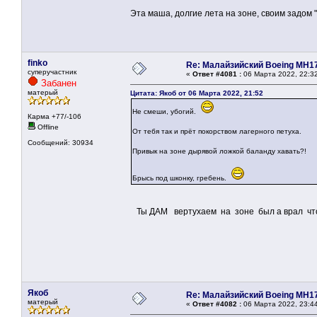
Эта маша, долгие лета на зоне, своим задом 
finko
Re: Малайзийский Boeing MH1
суперучастник
«
Ответ #4081 :
06 Марта 2022, 22:3
Забанен
матерый
Цитата: Якоб от 06 Марта 2022, 21:52
Не смеши, убогий.
Карма +77/-106
Offline
От тебя так и прёт покорством лагерного петуха.
Сообщений: 30934
Привык на зоне дырявой ложкой баланду хавать?!
Брысь под шконку, гребень.
Ты ДАМ вертухаем на зоне был а врал что
Якоб
Re: Малайзийский Boeing MH1
матерый
«
Ответ #4082 :
06 Марта 2022, 23:4