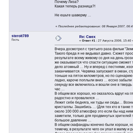
Почему Лиза?
Какая теперь разница?!
Не ешьте шаверму …
«
Последнее редактирование: 08 Января 2007, 06:
steroit789
Re: Смех
Гость
«
Ответ #1 :
27 Августа 2006, 15:40 
Вчера досмотрел с третьего раза фильм "Зем
Такого бреда я не видывал давно. Сюжет прос
результате всему живому со дня на день гроз
же оказывается что спасти ситуацию сможет т
дело атомный … Ну и вперед с пестнями, изо
заканчивается. Червяка запускают в океан, с
тоньше на пяток километров, но по сценарию им
ладно, кароче поплыли вниз … ессно забыли в
секунду все включилось и вошли оне в твердь 
час …
В общем все хорошо, но оказалось вдруг на г
радостно и провалился …
Лежит себе бедняга, ни туды ни сюды… Возник
кристаллы. Зашибись … (Для тех кто в танке
около 100 000 атмосфер это если бы над ним
заметили, только для продвинутых зрителей 
большое давление …
В общем скафандры конечно были хороши, но 
темечку, в результате чего он упал в магму и