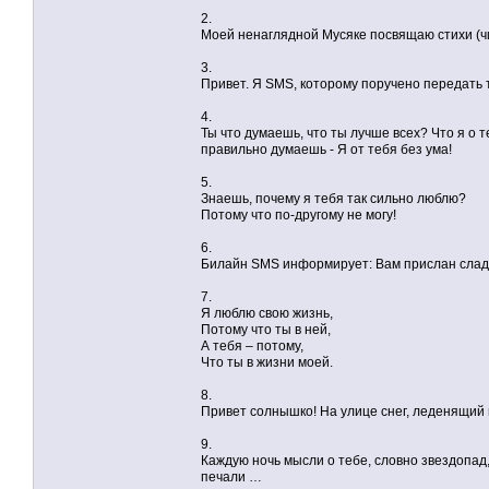
2.
Моей ненаглядной Мусяке посвящаю стихи (чи
3.
Привет. Я SMS, которому поручено передать
4.
Ты что думаешь, что ты лучше всех? Что я о
правильно думаешь - Я от тебя без ума!
5.
Знаешь, почему я тебя так сильно люблю?
Потому что по-другому не могу!
6.
Билайн SMS информирует: Вам прислан сладк
7.
Я люблю свою жизнь,
Потому что ты в ней,
А тебя – потому,
Что ты в жизни моей.
8.
Привет солнышко! На улице снег, леденящий в
9.
Каждую ночь мысли о тебе, словно звездопад,
печали …