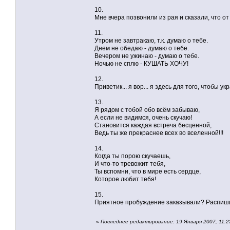
10.
Мне вчера позвонили из рая и сказали, что о
11.
Утром не завтракаю, т.к. думаю о тебе.
Днем не обедаю - думаю о тебе.
Вечером не ужинаю - думаю о тебе.
Ночью не сплю - КУШАТЬ ХОЧУ!
12.
Приветик... я вор... я здесь для того, чтобы ук
13.
Я рядом с тобой обо всём забываю,
А если не видимся, очень скучаю!
Становится каждая встреча бесценной,
Ведь ты же прекраснее всех во вселенной!!!
14.
Когда ты порою скучаешь,
И что-то тревожит тебя,
Ты вспомни, что в мире есть сердце,
Которое любит тебя!
15.
Приятное пробуждение заказывали? Распишит
«
Последнее редактирование: 19 Января 2007, 11:2