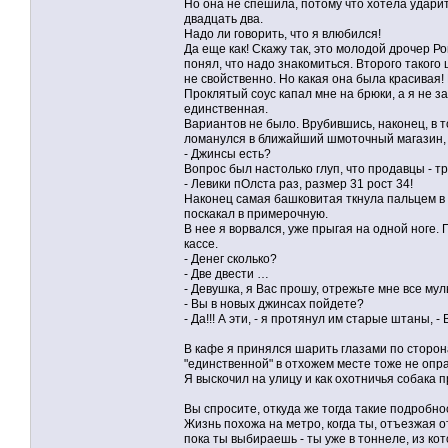
Но она не спешила, потому что хотела ударить
двадцать два.
Надо ли говорить, что я влюбился!
Да еще как! Скажу так, это молодой дрочер Ро
понял, что надо знакомиться. Второго такого 
не свойственно. Но какая она была красивая!
Проклятый соус капал мне на брюки, а я не з
единственная.
Вариантов не было. Врубившись, наконец, в то
ломанулся в ближайший шмоточный магазин, 
- Джинсы есть?
Вопрос был настолько глуп, что продавцы - т
- Левики пОлста раз, размер 31 рост 34!
Наконец самая башковитая ткнула пальцем в 
поскакал в примерочную.
В нее я ворвался, уже прыгая на одной ноге.
кассе.
- Денег сколько?
- Две двести …
- Девушка, я Вас прошу, отрежьте мне все мул
- Вы в новых джинсах пойдете?
- Да!!! А эти, - я протянул им старые штаны, 
В кафе я принялся шарить глазами по сторон
"единственной" в отхожем месте тоже не опр
Я выскочил на улицу и как охотничья собака
Вы спросите, откуда же тогда такие подробно
Жизнь похожа на метро, когда ты, отъезжая от
пока ты выбираешь - ты уже в тоннеле, из кот