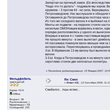
Запертая на прочный замок. (Ее впоследствии 
"Надо что-то делать" - подумали мы хором. Во
оружием – 3 против 44 - не сила. Вернувшись
Петрозаводском. Нас выслушали и обещали пр
Оставшиеся до Петрозаводска полтора часа я
Из того же соседнего вагона я и выбежал на 
Менты не подвели - на перроне стояло настоя
несколько ОМОНовцев ворвались в вагон, едв
порядка расположились у одного из вынесенн
Впервые в жизни я с таким счастливым видом
Не прошло минуты - в окно вылетает дембель
44 пассажира покинули вагон меньше чем за 
интересовала. Переглянувшись в проводником 
З.Ы. В Мурманске 13-му вагону был вынесен в
вагоне.
З.З.Ы. Когда в Петрозаводске я на минуту за
сиротливо стояли две непочатых поллитры.
«
Последнее редактирование: 15 Января 2007, 10:
Фельдфебель
Re: Смех
завсегдатай
«
Ответ #11 :
13 Сентября 2006, 11:1
Смийалсо... пшы исчио...
Карма +0/-0
Offline
Возраст: 38
Расположение: г.
Мурмляндск г. ПЗ
Сообщений: 155