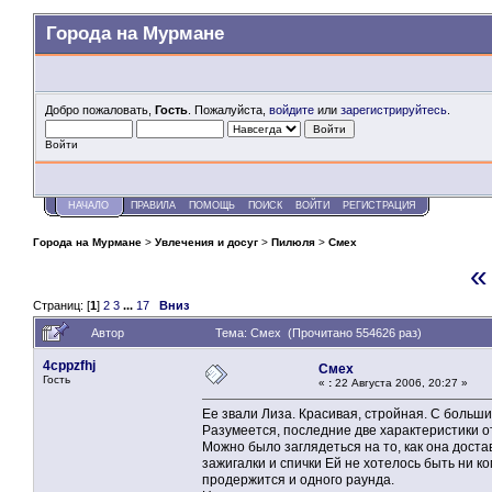
Города на Мурмане
Добро пожаловать,
Гость
. Пожалуйста,
войдите
или
зарегистрируйтесь
.
Войти
НАЧАЛО
ПРАВИЛА
ПОМОЩЬ
ПОИСК
ВОЙТИ
РЕГИСТРАЦИЯ
Города на Мурмане
>
Увлечения и досуг
>
Пилюля
>
Смех
«
Страниц: [
1
]
2
3
...
17
Вниз
Автор
Тема: Смех (Прочитано 554626 раз)
4cppzfhj
Смех
Гость
«
:
22 Августа 2006, 20:27 »
Ее звали Лиза. Красивая, стройная. С больш
Разумеется, последние две характеристики отн
Можно было заглядеться на то, как она дост
зажигалки и спички Ей не хотелось быть ни к
продержится и одного раунда.