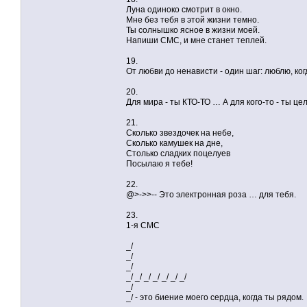
Луна одиноко смотрит в окно.
Мне без тебя в этой жизни темно.
Ты солнышко ясное в жизни моей.
Напиши CMC, и мне станет теплей.
19.
От любви до ненависти - один шаг: люблю, ког
20.
Для мира - ты КТО-ТО … А для кого-то - ты ц
21.
Сколько звездочек на небе,
Сколько камушек на дне,
Столько сладких поцелуев
Посылаю я тебе!
22.
@>->>-- Это электронная роза … для тебя.
23.
1-я СМС
_/
_/
_/
_/ _/ _/ _/ _/ _/ _/
_/
_/ - это биение моего сердца, когда ты рядом.