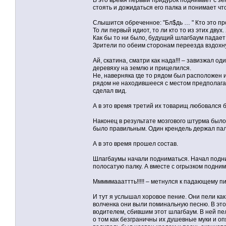
В это время первый придурок поднимает с зем
стоять и дожидаться его палка и понимает чт
Слышится обреченное: "Бл$дь … " Кто это про
То ли первый идиот, то ли кто то из этих двух
Как бы то ни было, будущий шлагбаум падает 
Зрители по обеим сторонам переезда вздохну
Ай, скатина, сматри как нада!!! – завизжал 
деревяху на землю и прицелился.
Не, наверняка где то рядом был расположен и
рядом не находившееся с местом предполагае
сделал вид.
А в это время третий их товарищ любовался 
Наконец в результате мозгового штурма было 
было правильным. Один крендель держал палк
А в это время прошел состав.
Шлагбаумы начали подниматься. Начал подним
полосатую палку. А вместе с огрызком подним
Мммммаааттть!!!!! – метнулся к падающему п
И тут я услышал хоровое пение. Они пели как
волченка они выли поминальную песню. В эт
водителем, сбившим этот шлагбаум. В ней п
о том как безграничны их душевные муки и о