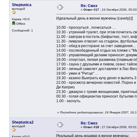
Sheptunica
Re: Смех
молодой
«
Ответ #17 :
24 Октября 2006, 05:03
Идеальный день в жизни мужчины [cavety]:[]
Карма +0/-0
Offline
10.00 - проснуться , почесаться …
Сообщений: 1
10.30 - утренний туалет, при этом почитать 
11.00 - завтрак в постель (бифштекс, тост, к
11.30 - лимузин отвозит на стадион, футболь
13.00 - обед в ресторане за счет заведения…
14.00 - послеобеденный отдых на пляже с "М
15.00 - управляющий делами приносит докуме
16.00 - спортзал, легкая разминка (главны
17.00 - сауна с друзьями и пивом, сеанс тайс
18.30 - личный самолет доставляет в Лас-Вег
19.00 - ужин в "Ритце" …
19.30 - казино Выиграть кучу денег и выпить 
22.00 - просмотр вечерних новостей. Порно 
Ди Каприо.
23.30 - джакузи с тремя женщинами, приятны
00.30 - голая официантка приносит бутылки п
1.00 - заснуть.
«
Последнее редактирование: 24 Января 2007, 16:
Sheptunica2
Re: Смех
молодой
«
Ответ #18 :
27 Октября 2006, 05:01
Реальный день-кошмар в жизни мужчины:
Карма +0/-0