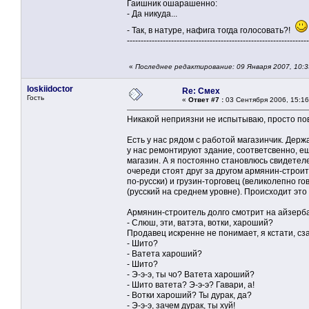
Гаишник ошарашенно:
- Да никуда...
- Так, в натуре, нафига тогда голосовать?!
------------------------------------------------------------------
«
Последнее редактирование: 09 Января 2007, 10:
loskiidoctor
Re: Смех
Гость
«
Ответ #7 :
03 Сентября 2006, 15:16
Никакой неприязни не испытываю, просто пов
Есть у нас рядом с работой магазинчик. Дер
у нас ремонтируют здание, соответсвенно, ещ
магазин. А я постоянно становлюсь свидетелем
очереди стоят друг за другом армянин-строит
по-русски) и грузин-торговец (великолепно г
(русский на среднем уровне). Происходит это
Армянин-строитель долго смотрит на айзерб
- Слюш, эти, ватэта, вотки, хароший?
Продавец искренне не понимает, я кстати, сз
- Шито?
- Ватета хароший?
- Шито?
- Э-э-э, ты чо? Ватета хароший?
- Шито ватета? Э-э-э? Гавари, а!
- Вотки хароший? Ты дурак, да?
- Э-э-э, зачем дурак, ты хуй!