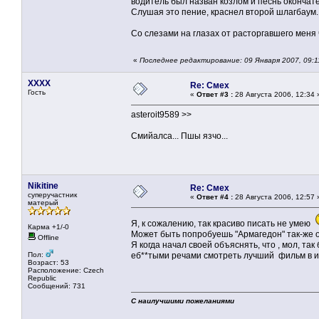
водитель был назван козлом и песнь окончат
Слушая это пение, краснел второй шлагбаум.
Со слезами на глазах от расторгавшего меня 
«
Последнее редактирование: 09 Января 2007, 09:1
XXXX
Re: Смех
Гость
«
Ответ #3 :
28 Августа 2006, 12:34 
asteroit9589 >>
Смийалса... Пшы язчо...
Nikitine
Re: Смех
суперучастник
«
Ответ #4 :
28 Августа 2006, 12:57 
матерый
Я, к сожалению, так красиво писать не умею
Карма +1/-0
Может быть попробуешь "Армагедон" так-же 
Offline
Я когда начал своей объяснять, что , мол, та
Пол:
еб**тыми речами смотреть лучший фильм в 
Возраст: 53
Расположение: Czech
Republic
Сообщений: 731
С наилучшими пожеланиями