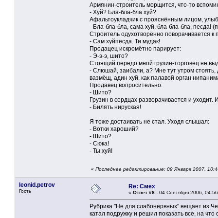
Армянин-строитель морщится, что-то вспоми
- Хуй? Бла-бла-бла хуй?
Афальтоукладчик с прояснённым лицом, улыб
- Бла-бла-бла, сама хуй, бла-бла-бла, песда! 
Строитель одухотворённо поворачивается к 
- Сам хуйпесда. Ти мудак!
Продацец искромётно парирует:
- Э-э-э, шито?
Стоящий передо мной грузин-торговец не выд
- Слюшай, заибали, а? Мне тут утром стоять, 
вазмёщ, адин хуй, как палавой орган нипани
Продавец вопросительно:
- Шито?
Грузин в сердцах разворачивается и уходит. 
- Билять нируская!
Я тоже достаивать не стал. Уходя слышал:
- Вотки хароший?
- Шито?
- Сюка!
- Ты хуй!
«
Последнее редактирование: 09 Января 2007, 10:
leonid.petrov
Re: Смех
Гость
«
Ответ #8 :
04 Сентября 2006, 04:56
Рубрика "Не для слабонервных" вещает из Ч
катал подружку и решил показать все, на чт