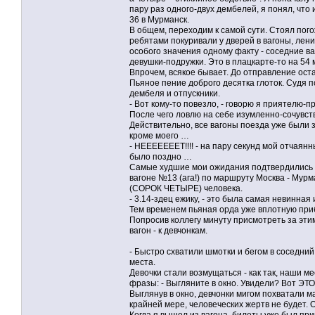
пару раз одного-двух дембелей, я понял, что 
36 в Мурманск.
В общем, переходим к самой сути. Стоял пого
ребятами покуривали у дверей в вагоны, лен
особого значения одному факту - соседние в
девушки-подружки. Это в плацкарте-то на 54 
Впрочем, всякое бывает. До отправление оста
Пьяное пение доброго десятка глоток. Судя п
дембеля и отпускники.
- Вот кому-то повезло, - говорю я приятелю-
После чего ловлю на себе изумленно-сочувст
Действительно, все вагоны поезда уже были з
кроме моего …
- НЕЕЕЕЕЕЕТ!!!! - на пару секунд мой отчаян
было поздно …
Самые худшие мои ожидания подтвердились н
вагоне №13 (ага!) по маршруту Москва - Мурм
(СОРОК ЧЕТЫРЕ) человека.
- 3.14-здец ежику, - это была самая невинная
Тем временем пьяная орда уже вплотную прибл
Попросив коллегу минуту присмотреть за эти
вагон - к девчонкам.
- Быстро схватили шмотки и бегом в соседний
места.
Девочки стали возмущаться - как так, наши м
фразы: - Выгляните в окно. Увидели? Вот ЭТ
Выглянув в окно, девчонки мигом похватали ма
крайней мере, человеческих жертв не будет. О