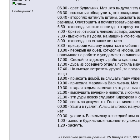
Offline
06.00 - орет будильник. Мля, кто выдумал эту
Сообщений: 1
06.30 - вскочить и обнаружить, что опаздывае
06.40 - второпях натянуть штаны, засыпать р
разницы. Опустошить и почувствовать разниц
6.50 - как всегда чистые носки где-то прячутс
7.00 - бритье, отыскать лейкопластырь, закл
7.30 - выскочить из дома, на машине кто-то н
8.00 - как всегда на стоянке нет мест.
8.30 - пристроив машину ворваться в кабинет
13.00 - перерыв на обед, хот-дог из киоска. 
напоминает о работе и уведомляет о лишени
17.00 - Спокойно вздохнуть, работа сделана.
17.30 - дура из соседнего отдела пустила вир
17.40 - На выходе встретить друзей, те пред
теща.
18.00 - приехать домой, выслушать пару упрек
19.00 - приехала Марианна Васильевна. Мля, 
19.30 - старая ведьма замечает что доченька 
21.00 - выслушать вечерние новости. Любимая
21.30 - эти дуры вовсю слушают Киркорова и
22.00 - сесть за документы. Голова ничего не
00.00 - Зайти в туалет. Услышать голос на ку
нет.
00.30 - уложить Васильевну в соседней комна
1.00 - завести будильник и наконец-то уломать
1.20 - заснуть.
«
Последнее редактирование: 25 Января 2007, 08: