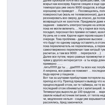
Далее проехали почти без происшествий, тока
вскрыл как консерву. Кароче секцию и еще о
температура уже около 9000 градусов, в обще
хорошему не приведет … Посовещались, попс
поверхностью (жаль не телевизионная), дык в
резонировать все сверху, да опасно, да поло
возвращаться не захотели. Придумали даже к
задание - завалить электростанцию на аляск
пока не могли включить … Ну у парня все пол
посадил, персонал без премии оставил, казе
Ну речь не о нем. Кароче идея герояв наших 
очереди. Тока проблема - давление высокое
что будут по одному заряду оставлять в отсе
пока переключатель не переключишь, а перекл
самоотверженно переключая таки хитрый тумб
расчитан, а там все 9000 … перегрелся …)
Далее все путем, через равные промежутки о
чувак у другого интересуется - а ты когда длин
примерно ……
.лять!!!!!!!!!! да ты ... ..дак!!!!!!!! ты всех нас
А нихрена, все равно не поможет … последний 
беда кароче у пацанов …
Вот так за шутками-прибаутками потеряли ещ
препод из пту. Препод пришел к выводу что н
предпоследний отсек, ни те таймера, ни те вз
последний отсек обниматься с капитаншей. п
Тепмература выросла до 100 градусов … жарк
сваяли новый источник питания, от тепла нед
че, медленнее нельзя - сзади уже взрывают
рассеялись, бред закончился.