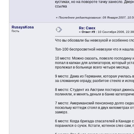
кустиках, но на повороте тачку занесло. Дверн
ссылка
«
Последнее редактирование: 09 Января 2007, 10:
RusayaKosa
Re: Смех
Гость
«
Ответ #9 :
10 Сентября 2006, 22:38
Что вы обозвали бы невезухой и особенно г
Топ-100 беспросветной невезухи что я нашла
10 место: Можно сказать, повезло господину 
попал в капкан для аллигаторов, который уст
пролежал в больнице всего четыре месяца.
9 место: Дама из Германии, которая училась 
за сломанную ограду, разбитое стекло и испо
8 место: Студент из Австрии постирал джинсы
полиняли, и менять деньги в банке категориче
7 место: Американский пенсионер долго сидел
поскольку коттедж стоял в двух километрах о
замерз.
6 место: Когда бригада спасателей в Канаде 
поранился о сучок. Кстати, котенок слез сам,