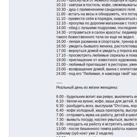
10.00 - проснуться от нежного поцелуя и при
10.10 - завтрак в постель: кофе, свежевыжаты
10.30 - душ с применением сандалового геля.
11.00 - встать на весы и обнаружить, что потер
11.10 - привести себя в порядок, накраситься 
12.10 - прогулка по дорогим магазинам с тол
14.00 - обед с лучшими подругами, последние
14.30 - отправиться в салон красоты: педикю
такого божественного тела он еще не видел.
16.00 - легкая разминка в спортзале, тренер
16.50 - увидеть бывшего жениха, растолстев
17.00 - вернуться домой и увидеть у порога к
17.10 - просмотреть любимые сериалы и пока
19.00 - приглашение от известного художника 
21.00 - любимый приглашает в ресторан, ужин
23.00 - возвращение домой, ванна с египетск
24.00 - под его "Любимая, я навсегда твой" зас
-----
Реальный день из жизни женщины:
6.00 - будильник вопит как ревун, выключить 
6.10 - бегом на кухню, кофе, каша для детей,
6.30 - разбудить всех, выслушав "Отстань, кор
6.40 - кофе холодный, каша пригорела, выслу
7.00 - отправить мужа на работу, детей в шко
7.30 - вымыть посуду, наспех умыться, вылете
8.30 - опоздать на работу и встретить шефа, 
13.00 - после бешенного темпа работы наконе
зубному (зуб ноет уже 2 недели).