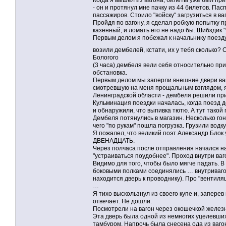
Когда я вышел из вагона, билеты уже был пр
- он и протянул мне пачку из 44 билетов. Па
пассажиров. Стоило "войску" загрузиться в ва
Пройдя по вагону, я сделал робкую попытку 
казенный, и ломать его не надо бы. Шибздик 
Первым делом я побежал к начальнику поезду -
возили дембелей, кстати, их у тебя сколько
Бологого
(3 часа) дембеля вели себя относительно прил
обстановка.
Первым делом мы заперли внешние двери ваго
смотревшую на меня прощальным взглядом, я 
Ленинградской области - дембеля решили при
Кульминация поездки началась, когда поезд д
и обнаружили, что выпивка тютю. А тут такой 
Дембеля потянулись в магазин. Несколько го
чего "по рукам" пошла погрузка. Грузили вод
Я пожалел, что великий поэт Александр Блок
ДВЕНАДЦАТЬ.
Через полчаса после отправления начался н
"устраиваться поудобнее". Проход внутри ва
Видимо для того, чтобы было мягче падать. В
боковыми полками соединялись … внутривагонн
находится дверь к проводнику). Про "вентил
…
Я тихо выскользнул из своего купе и, заперев
отвечает. Не дошли.
Посмотрели на вагон через окошечкой желез
Эта дверь была одной из немногих уцелевших.
тамбуром. Напрочь была снесена ода из вагонн