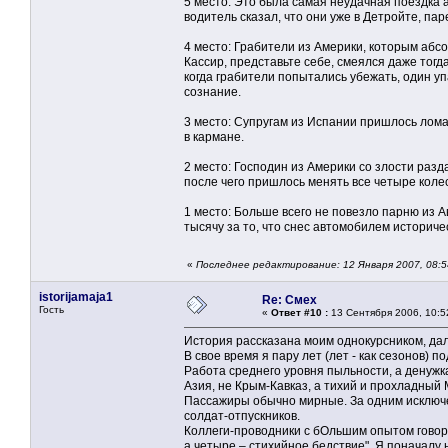
5 место: Это была самая неудачная поездка а
водитель сказал, что они уже в Детройте, па
4 место: Грабители из Америки, которым абсол
Кассир, представьте себе, смеялся даже тогда
когда грабители попытались убежать, один упа
сознание.
3 место: Супругам из Испании пришлось ломат
в кармане.
2 место: Господин из Америки со злости раз
после чего пришлось менять все четыре колес
1 место: Больше всего не повезло парню из 
тысячу за то, что снес автомобилем историче
«
Последнее редактирование: 12 Января 2007, 08:
istorijamaja1
Re: Смех
Гость
«
Ответ #10 :
13 Сентября 2006, 10:5
История рассказана моим однокурсником, дале
В свое время я пару лет (лет - как сезонов) 
Работа среднего уровня пыльности, а денужк
Азия, не Крым-Кавказ, а тихий и прохладный 
Пассажиры обычно мирные. За одним исключени
солдат-отпускников.
Коллеги-проводники с бОльшим опытом говорил
а четыре – стихийное бедствие". Я поначалу 