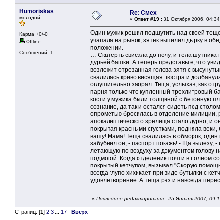
Humoriskas
Re: Смех
молодой
«
Ответ #19 :
31 Октября 2006, 04:34
Один мужик решил подшутить над своей тещей
Карма +0/-0
учапала на рынок, зятек выпилил дырку в обе
Offline
положении.
Сообщений: 1
… Скатерть свисала до полу, и тела шутника 
дурьей башки. А теперь представьте, что уви
возлежит отрезанная голова зятя с высунуты
свалилась криво висящая люстра и долбанула
оглушительно заорал. Теща, услыхав, как от
парня только что купленный трехлитровый ба
кости у мужика были толщиной с бетонную пли
сознание, да так и остался сидеть под столо
опрометью бросилась в отделение милиции, 
апокалиптического зрелища стало дурно, и он
покрытая красными сгустками, подняла веки,
вашу! Мама! Теща свалилась в обморок, один и
забубнил он, - паспорт покажь! - Ща вылезу, 
летающую по воздуху за документом голову на
подмогой. Когда отделение почти в полном со
покрытый кетчупом, вызывал "Скорую помощь".
всегда глупо хихикает при виде бутылки с кет
удовлетворение. А теща раз и навсегда пере
«
Последнее редактирование: 25 Января 2007, 09:
Страниц: [
1
]
2
3
...
17
Вверх