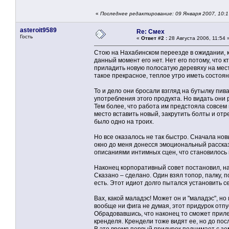
«
Последнее редактирование: 09 Января 2007, 10:
asteroit9589
Re: Смех
Гость
«
Ответ #2 :
28 Августа 2006, 11:54 
Стою на Нахабинском переезде в ожидании, ко
данный момент его нет. Нет его потому, что 
приладить новую полосатую деревяху на место
такое прекрасное, теплое утро иметь состоя
То и дело они бросали взгляд на бутылку пи
употребления этого продукта. Но видать они 
Тем более, что работа им предстояла совсем 
место вставить новый, закрутить болты и отре
было одно на троих.
Но все оказалось не так быстро. Сначала но
окно до меня донесся эмоциональный рассказ
описаниями интимных сцен, что становилось 
Наконец корпоративный совет постановил, на
Сказано – сделано. Один взял топор, палку, п
есть. Этот идиот долго пытался установить с
Вах, какой маладэс! Может он и "маладэс", но
вообще ни фига не думая, этот придурок отп
Обрадовавшись, что наконец то сможет приле
кренделя. Крендели тоже видят ее, но до пос