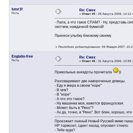
lutor3f
Re: Смех
Гость
«
Ответ #5 :
28 Августа 2006, 14:12 
- Папа, а что такое СПАМ? - Ну, представь се
скотчем, наждачной бумагой!
Принеси улыбку близкому своему
«
Последнее редактирование: 09 Января 2007, 10:
Englalio-free
Re: Смех
Гость
«
Ответ #6 :
31 Августа 2006, 10:58 
Прикольные анекдоты прочитала
))
Разговаривают две навороченые девицы.
- Еду я вчера в своем "норе"
- В чем?
- В "норе".
- А что это такое?
- Ну машинка моя, кажется французская.
- Может быть в "Рено"?
- Ах да, точно, в "Рено". Вот блин, хорошо, что
------------------------------------------------------------------
Проезжает пьяный Новый Русский мимо гаишн
НР тормозит, сдает назад, опускает стекло:
- Тебе куда?