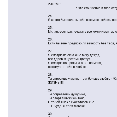
2-я СМС
------------------------ - а это его биение в твое от
24.
Я хотел бы послать тебе всю мою любовь, но
25.
Милая, если распечатать все комплименты, к
26.
Если бы мне предложили вечность без тебя, я
27.
Я смотрю из окна и не вижу дождя,
все деревья цветами цветут.
Я смотрю на цветы, а они - на меня,
потому что тебя я люблю.
28.
Ты спросишь у меня, что я больше люблю - ЖИЗ
ЖИЗНЬ!!!!!
29.
Ты согреваешь душу мне,
Ты озаряешь жизнь мою,
С тобой я как в счастливом сне.
Ты - чудо! Я тебя люблю!
30.