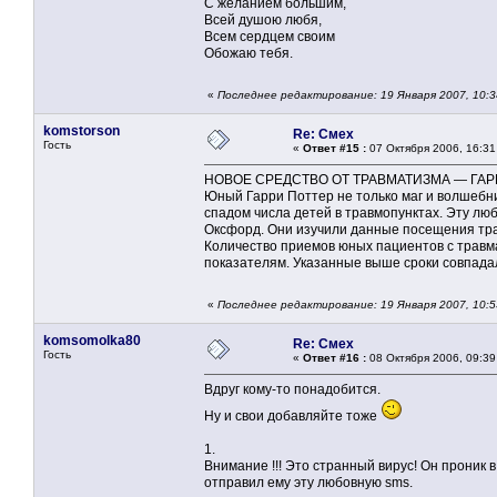
С желанием большим,
Всей душою любя,
Всем сердцем своим
Обожаю тебя.
«
Последнее редактирование: 19 Января 2007, 10:
komstorson
Re: Смех
Гость
«
Ответ #15 :
07 Октября 2006, 16:31
НОВОЕ СРЕДСТВО ОТ ТРАВМАТИЗМА — ГАР
Юный Гарри Поттер не только маг и волшебни
спадом числа детей в травмопунктах. Эту л
Оксфорд. Они изучили данные посещения травм
Количество приемов юных пациентов с травма
показателям. Указанные выше сроки совпадал
«
Последнее редактирование: 19 Января 2007, 10:
komsomolka80
Re: Смех
Гость
«
Ответ #16 :
08 Октября 2006, 09:39
Вдруг кому-то понадобится.
Ну и свои добавляйте тоже
1.
Внимание !!! Это странный вирус! Он проник 
отправил ему эту любовную sms.