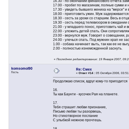
16.30 - по окончании финансового отчета зам
17.00 - пробег по магазинам, полные сумки и
17.30 - увидеть бывшего жениха на "мерсе" и 
18.00 - приготовить ужин. Муж задерживается
18.30 - сесть за уроки со старшим. Весь в отца
19.30 - сесть перед телевизором в ожидании 
21.00 - у младшего понос, приготовить чай и 
22.00 - уложить детей спать. Они сопротивля
23.00 - вернулся муж. Говорит о совещании, р
24.00 - улечься спать. Под мужнин храп не зас
1.00 - собака начинает выть, так как ее не вы
2.00 - полностью изнеможденной заснуть.
«
Последнее редактирование: 19 Января 2007, 09:
komsomol90
Re: Смех
Гость
«
Ответ #14 :
05 Октября 2006, 03:51
Продолжаю список, вдруг кому-то пригодится
16.
Ты как Баунти - кусочек Рая на планете.
17.
Тебя страшит любви признание,
Письмо любви ты разорвешь,
Но стихотворное послание
С улыбкой нежною прочтешь.
18.