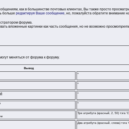
ообщениям, как в большинстве почтовых клиентах, Вы также просто просмат
ть больше
редактируя Ваше сообщение
, но, пожалуйста обратите внимание на
истратором форума.
ать вложенные картинки как часть сообщения, но не возможно
просмотрет
огут меняться от форума к форуму.
Вывод
*
*
ый
*
й
*
Три атрибута (красный, 2, 50) тэга
ем
Два атрибута (красный, слева) тэга 