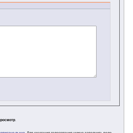
просмотр
.
 описано выше
. Для создания голосования нужно заполнить поле