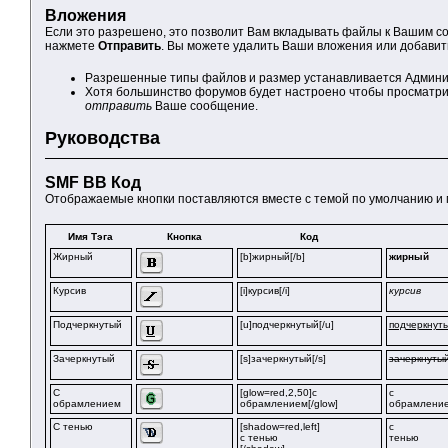
Вложения
Если это разрешено, это позволит Вам вкладывать файлы к Вашим с
нажмете
Отправить
. Вы можете удалить Ваши вложения или добави
Разрешенные типы файлов и размер устанавливается Админ
Хотя большинство форумов будет настроено чтобы просматрив
отправить
Ваше сообщение.
Руководства
SMF BB Код
Отображаемые кнопки поставляются вместе с темой по умолчанию и м
Имя Тэга
Кнопка
Код
Жирный
[b]жирный[/b]
жирный
Курсив
[i]курсив[/i]
курсив
Подчеркнутый
[u]подчеркнутый[/u]
подчеркнут
Зачеркнутый
[s]зачеркнутый[/s]
зачеркнуты
С
[glow=red,2,50]с
с
обрамлением
обрамлением[/glow]
обрамлени
C тенью
[shadow=red,left]
с
с тенью
тенью