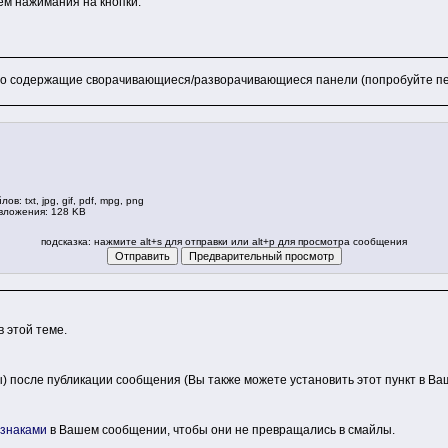
ем нажимания на кнопки.
о содержащие сворачивающиеся/разворачивающиеся панели (попробуйте перей
: txt, jpg, gif, pdf, mpg, png
вложения: 128 KB
подсказка: нажмите alt+s для отправки или alt+p для просмотра сообщения
 этой теме.
ы) после публикации сообщения (Вы также можете установить этот пункт в В
 знаками
в Вашем сообщении, чтобы они не превращались в смайлы.