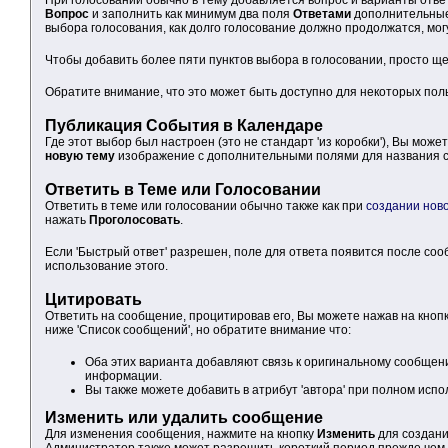
Вопрос
и заполнить как минимум два поля
Ответами
дополнительны
выбора голосования, как долго голосование должно продолжатся, мог
Чтобы добавить более пяти пунктов выбора в голосовании, просто щ
Обратите внимание, что это может быть доступно для некоторых по
Публикация События в Календаре
Где этот выбор был настроен (это не стандарт 'из коробки'), Вы мож
новую тему
изображение с дополнительными полями для названия со
Ответить в Теме или Голосовании
Ответить в теме или голосовании обычно также как при
создании нов
нажать
Проголосовать
.
Если 'Быстрый ответ' разрешен, поле для ответа появится после с
использование этого.
Цитировать
Ответить на сообщение, процитировав его, Вы можете нажав на кноп
ниже 'Список сообщений', но обратите внимание что:
Оба этих варианта добавляют связь к оригинальному сообщени
информации.
Вы также можете добавить в атрибут 'автора' при полном исп
Изменить или удалить сообщение
Для изменения сообщения, нажмите на кнопку
Изменить
для создани
Администратор также может разрешить короткий период прежде чем 