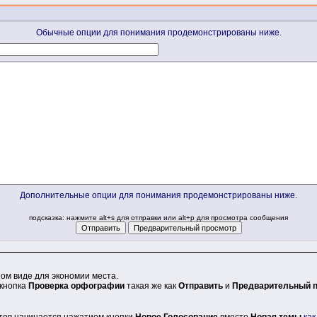
Обычные опции для понимания продемонстрированы ниже.
Дополнительные опции для понимания продемонстрированы ниже.
подсказка: нажмите alt+s для отправки или alt+p для просмотра сообщения
ном виде для экономии места.
 кнопка
Проверка орфографии
такая же как
Отправить
и
Предварительный 
етов начинается нажатием кнопки
Новое Голосование
вместо
Новая темы
как