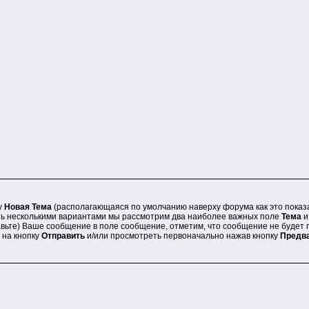
у
Новая Тема
(располагающаяся по умолчанию наверху форума как это пока
лать несколькими вариантами мы рассмотрим два наиболее важных поле
Тема
и
авьте) Ваше сообщение в поле сообщение, отметим, что сообщение не будет 
 на кнопку
Отправить
и/или просмотреть первоначально нажав кнопку
Предв