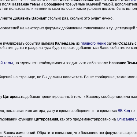
е поля
Название темы
и
Сообщение
требуемые обычной темой. Дополнительн
ут ли пользователи изменить свои голоса и какие условия должны быть выпо
елкните
Добавить Вариант
столько раз, сколько это будет нужно.
льзователей на некоторых форумах добавление голосование к существующей 
ете публиковать события выбрав
Календарь
из
главного меню
затем
Создать 
бытия, даты и раздела куда будет просто добавляться Ваше событие из кал
ой темы
, но здесь нет необходимости вводить что либо в поле
Название Темы
ообщений на странице, но Вы должны напечатать Ваше сообщение, также мож
ку
Цитировать
добавив процитированный текст к Вашему сообщению, или наж
ю, показывая имя автора, дату и время сообщения, в то время как
BB Код
тэг
ользовании функции
Цитирования
, как это продемонстрировано на
Описание 
я Ваших изменений. Обратите внимание, что большинство форумов настроено
это случится.