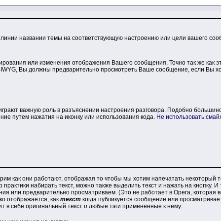
 линии названии темы на соответствующую настроению или цели вашего соо
рования или изменения отображения Вашего сообщения. Точно так же как э
IWYG, Вы должны предварительно просмотреть Ваше сообщение, если Вы хоти
е играют важную роль в разъяснении настроения разговора. Подобно больши
ие путем нажатия на иконку или использования кода.
Не использовать смай
рим как они работают, отображая то чтобы мы хотим напечатать некоторый 
практики набирать текст, можно также выделить текст и нажать на кнопку. И т
ия или предварительно просматриваем. (Это не работает в Opera, которая вста
олько отображается, как
текст
когда публикуется сообщение или просматривает
ит в себе оригинальный текст
и
любые тэги примененные к нему.