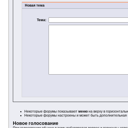
Новая тема
Тема:
Некоторые форумы показывают
меню
на верху в горизонталь
Некоторые форумы настроены и может быть дополнительная
Новое голосование
При голосовании обычно в тему добавляется вопрос и варианты отв