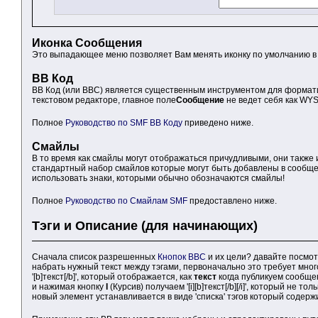
Иконка Сообщения
Это выпадающее меню позволяет Вам менять иконку по умолчанию в
BB Код
BB Код (или BBC) является существенным инструментом для формати
текстовом редакторе, главное поле
Сообщение
не ведет себя как WYS
Полное
Руководство по SMF BB Коду
приведено ниже.
Смайлы
В то время как смайлы могут отображаться причудливыми, они такж
стандартный набор смайлов которые могут быть добавлены в сообщен
использовать знаки, которыми обычно обозначаются смайлы!
Полное
Руководство по Смайлам SMF
предоставлено ниже.
Тэги и Описание (для начинающих)
Сначала список разрешенных
Кнопок BBC
и их цели? давайте посмот
набрать нужный текст между тэгами, первоначально это требует много 
'[b]текст[/b]', который отображается, как
текст
когда публикуем сообщен
и нажимая кнопку
I
(Курсив) получаем '[i][b]текст[/b][/i]', который не т
новый элемент устанавливается в виде 'списка' тэгов который содерж