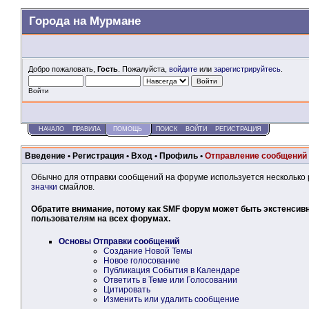
Города на Мурмане
Добро пожаловать,
Гость
. Пожалуйста,
войдите
или
зарегистрируйтесь
.
Войти
НАЧАЛО
ПРАВИЛА
ПОМОЩЬ
ПОИСК
ВОЙТИ
РЕГИСТРАЦИЯ
Введение
•
Регистрация
•
Вход
•
Профиль
•
Отправление сообщений
Обычно для отправки сообщений на форуме используется несколько 
значки
смайлов.
Обратите внимание, потому как SMF форум может быть экстенсивн
пользователям на всех форумах.
Основы Отправки сообщений
Создание Новой Темы
Новое голосование
Публикация События в Календаре
Ответить в Теме или Голосовании
Цитировать
Изменить или удалить сообщение