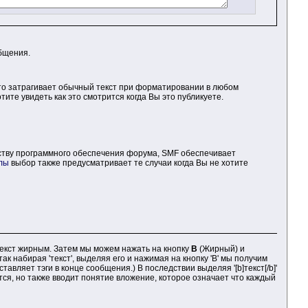
бщения.
то затрагивает обычный текст при форматировании в любом
те увидеть как это смотрится когда Вы это публикуете.
нству программного обеспечения форума, SMF обеспечивает
лы
выбор также предусматривает те случаи когда Вы не хотите
текст жирным. Затем мы можем нажать на кнопку
B
(Жирный) и
ак набирая 'текст', выделяя его и нажимая на кнопку 'B' мы получим
вляет тэги в конце сообщения.) В последствии выделяя '[b]текст[/b]'
ся, но также вводит понятие вложение, которое означает что каждый