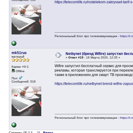
https://telecomlife.ru/rostelekom-zakryvaet-tarif-
Региональный блог про телекоммуникации -
https://t.
mk51rus
Netbynet (бренд Wifire) запустил бе
матерый
«
Ответ #19 :
16 Марта 2020, 12:35 »
Wifire запустил бесплатный сервис для просм
Карма +0/-1
рекламы, которая транслируется при переклю
Offline
также в приложениях для смарт ТВ производс
Пол:
Сообщений: 518
https://telecomlife.ru/netbynet-brend-wifire-zapu
Региональный блог про телекоммуникации -
https://t.
Страниц: [
1
]
2
3
...
21
Вверх