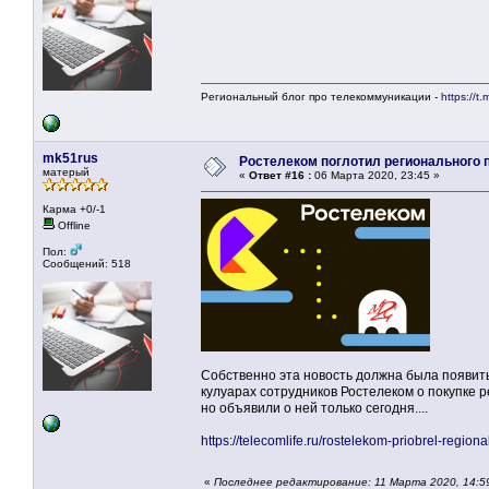
Региональный блог про телекоммуникации -
https://t.
mk51rus
Ростелеком поглотил регионального 
матерый
«
Ответ #16 :
06 Марта 2020, 23:45 »
Карма +0/-1
Offline
Пол:
Сообщений: 518
Собственно эта новость должна была появить
кулуарах сотрудников Ростелеком о покупке 
но объявили о ней только сегодня....
https://telecomlife.ru/rostelekom-priobrel-regi
«
Последнее редактирование: 11 Марта 2020, 14:5