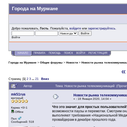
Города на Мурмане
Добро пожаловать,
Гость
. Пожалуйста,
войдите
или
зарегистрируйтесь
.
Войти
НАЧАЛО
ПРАВИЛА
ПОМОЩЬ
ПОИСК
ВОЙТИ
РЕГИСТРАЦИЯ
Города на Мурмане
>
Общие форумы
>
Новости
>
Новости рынка телекоммуника
«
Страниц: [
1
]
2
3
...
21
Вниз
Автор
Тема: Новости рынка телекоммуникаций (Прочит
mk51rus
Новости рынка телекоммуника
матерый
«
:
18 Января 2020, 14:04 »
Что это значит для простых пользователей
Карма +0/-1
возможности паузы и перемотки. Смотрим он
Offline
выполняют требования «Национальной Медиа
Пол:
провайдерам в декабре прошлого года.
Сообщений: 518