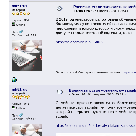
mk51rus
Россияне стали экономить на моб
матерый
«
Ответ #5 :
27 Января 2020, 12:53 »
В 2019 год операторы рапортовали об увелич
Карма +0/-1
большему числу пользователей пользоваться
Offline
приложений, в рамках которых «голос» пере
Пол:
доступен только текстовый вид связи, то теп
Сообщений: 518
https://telecomlife.ru/21580-2/
Региональный блог про телекоммуникации -
https://t.
mk51rus
Билайн запустил «семейную» тари
матерый
«
Ответ #6 :
04 Февраля 2020, 23:22 »
Семейные тарифы становятся все более попул
Карма +0/-1
делает все свои тарифы (ну почти все) «се
Offline
которой теперь останутся только семейные п
Пол:
тариф.
Сообщений: 518
https://telecomlife.ru/s-4-fevralya-bilajn-zapuskae