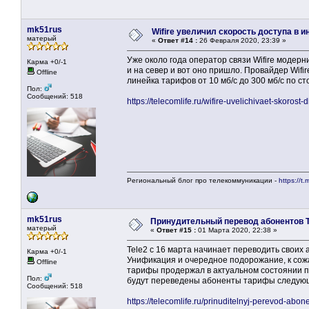
mk51rus
Wifire увеличил скорость доступа в 
матерый
«
Ответ #14 :
26 Февраля 2020, 23:39 »
Уже около года оператор связи Wifire модерни
Карма +0/-1
и на север и вот оно пришло. Провайдер Wifi
Offline
линейка тарифов от 10 мб/с до 300 мб/с по с
Пол:
Сообщений: 518
https://telecomlife.ru/wifire-uvelichivaet-skorost
Региональный блог про телекоммуникации -
https://t.
mk51rus
Принудительный перевод абонентов Te
матерый
«
Ответ #15 :
01 Марта 2020, 22:38 »
Tele2 с 16 марта начинает переводить своих
Карма +0/-1
Унификация и очередное подорожание, к сож
Offline
тарифы продержал в актуальном состоянии по
Пол:
будут переведены абоненты тарифы следующ
Сообщений: 518
https://telecomlife.ru/prinuditelnyj-perevod-abon