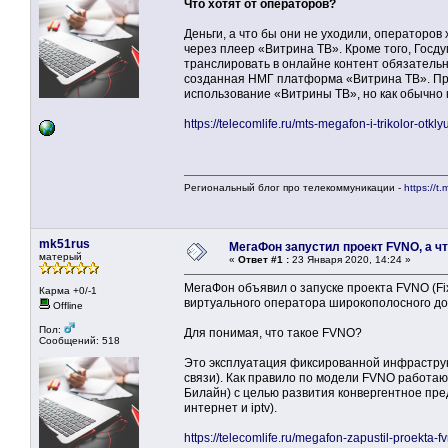
Что хотят от операторов?
Деньги, а что бы они не уходили, операторов
через плеер «Витрина ТВ». Кроме того, Госд
транслировать в онлайне контент обязательн
созданная НМГ платформа «Витрина ТВ». При 
использование «Витрины ТВ», но как обычно к
https://telecomlife.ru/mts-megafon-i-trikolor-ot
Региональный блог про телекоммуникации -
https://t.
mk51rus
МегаФон запустил проект FVNO, а ч
матерый
«
Ответ #1 :
23 Января 2020, 14:24 »
МегаФон объявил о запуске проекта FVNO (Fix
Карма +0/-1
виртуального оператора широкополосного до
Offline
Пол:
Для понимая, что такое FVNO?
Сообщений: 518
Это эксплуатация фиксированной инфраструк
связи). Как правило по модели FVNO работа
Билайн) с целью развития конвергентное пре
интернет и iptv).
https://telecomlife.ru/megafon-zapustil-proekta-f