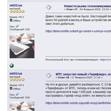
mk51rus
Новости рынка телекоммуника
матерый
«
Ответ #7 :
04 Февраля 2020, 23:23 »
Давно таких новостей не было. Настоящий бе
Карма +0/-1
всего 50 рублей в месяц и Ваше устройство 
Offline
смог этого добиться.
Пол:
Сообщений: 518
https://telecomlife.ru/tarif-go-smart-v-umnyx-ro
Региональный блог про телекоммуникации -
https://t.
mk51rus
МТС запустил новый «Тарифище», но
матерый
«
Ответ #8 :
17 Февраля 2020, 17:14 »
Ну что ж друзья, давайте разбираться. С 13
Карма +0/-1
«Тарифище» от МТС, теперь в нем нет безлим
Offline
просто доплатите еще +100 руб. к вашему та
Пол:
настраивать тариф «под себя», но минуты он 
Сообщений: 518
https://telecomlife.ru/mts-zapustil-novyj-tarifis