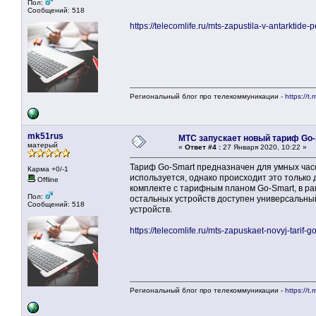
Пол:
Сообщений: 518
https://telecomlife.ru/mts-zapustila-v-antarktide-
Региональный блог про телекоммуникации -
https://t.
mk51rus
МТС запускает новый тариф Go
матерый
«
Ответ #4 :
27 Января 2020, 10:22 »
Тариф Go-Smart предназначен для умных часо
Карма +0/-1
используется, однако происходит это только
Offline
комплекте с тарифным планом Go-Smart, в рам
Пол:
остальных устройств доступен универсальны
Сообщений: 518
устройств.
https://telecomlife.ru/mts-zapuskaet-novyj-tarif-g
Региональный блог про телекоммуникации -
https://t.