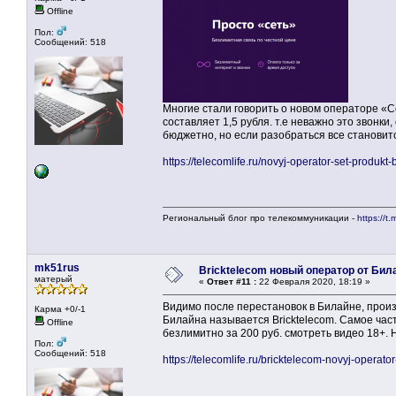
Offline
Пол:
Сообщений: 518
Многие стали говорить о новом операторе «С
составляет 1,5 рубля. т.е неважно это звонки,
бюджетно, но если разобраться все становит
https://telecomlife.ru/novyj-operator-set-produkt-b
Региональный блог про телекоммуникации -
https://t.
mk51rus
Bricktelecom новый оператор от Бил
матерый
«
Ответ #11 :
22 Февраля 2020, 18:19 »
Видимо после перестановок в Билайне, прои
Карма +0/-1
Билайна называется Bricktelecom. Самое час
Offline
безлимитно за 200 руб. смотреть видео 18+. 
Пол:
Сообщений: 518
https://telecomlife.ru/bricktelecom-novyj-operator-