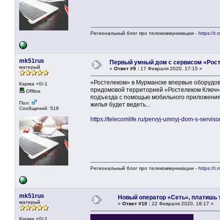
Региональный блог про телекоммуникации -
https://t.
mk51rus
Первый умный дом с сервисом «Рос
матерый
«
Ответ #9 :
17 Февраля 2020, 17:15 »
«Ростелеком» в Мурманске впервые оборудо
Карма +0/-1
придомовой территорией «Ростелеком Ключ».
Offline
подъезда с помощью мобильного приложения
Пол:
жилья будет видеть...
Сообщений: 518
https://telecomlife.ru/pervyj-umnyj-dom-s-serv
Региональный блог про телекоммуникации -
https://t.
mk51rus
Новый оператор «Сеть», платишь т
матерый
«
Ответ #10 :
22 Февраля 2020, 18:17 »
Карма +0/-1