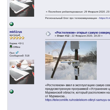
«
Последнее редактирование: 26 Февраля 2020, 23:
Региональный блог про телекоммуникации -
https://t.
mk51rus
«Ростелеком» открыл самую северну
матерый
«
Ответ #12 :
22 Февраля 2020, 18:20 »
Карма +0/-1
Offline
Пол:
Сообщений: 518
«Ростелеком» ввел в эксплуатацию самую сев
предусмотренную программой «Устранение ц
Мурманской области, который расположен на 
от Мурманска...
https://telecomlife.ru/rostelekom-otkryl-samuyu-