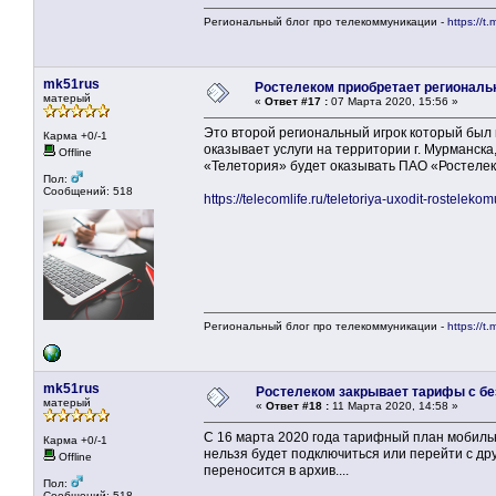
Региональный блог про телекоммуникации -
https://t.
mk51rus
Ростелеком приобретает региональ
матерый
«
Ответ #17 :
07 Марта 2020, 15:56 »
Это второй региональный игрок который бы
Карма +0/-1
оказывает услуги на территории г. Мурманска,
Offline
«Телетория» будет оказывать ПАО «Ростелеко
Пол:
Сообщений: 518
https://telecomlife.ru/teletoriya-uxodit-rostelekom
Региональный блог про телекоммуникации -
https://t.
mk51rus
Ростелеком закрывает тарифы с б
матерый
«
Ответ #18 :
11 Марта 2020, 14:58 »
С 16 марта 2020 года тарифный план мобиль
Карма +0/-1
нельзя будет подключиться или перейти с д
Offline
переносится в архив....
Пол:
Сообщений: 518