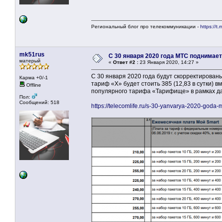
Региональный блог про телекоммуникации -
https://t.
mk51rus
С 30 января 2020 года МТС поднимает
матерый
«
Ответ #2 :
23 Января 2020, 14:27 »
С 30 января 2020 года будут скорректирова
Карма +0/-1
тариф «Х» будет стоить 385 (12,83 в сутки) в
Offline
популярного тарифа «Тарифище» в рамках да
Пол:
Сообщений: 518
https://telecomlife.ru/s-30-yanvarya-2020-goda-